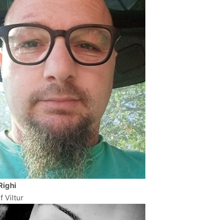
Righi
f Viltur