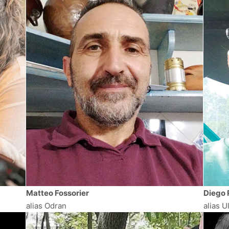
Matteo Fossorier
Diego 
alias Odran
alias Ul