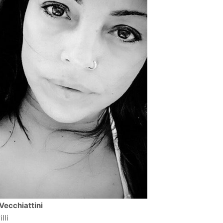
Vecchiattini
lli