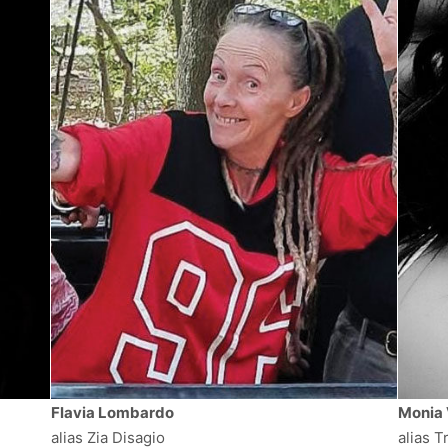
Flavia Lombardo
Monia 
alias Zia Disagio
alias Tri